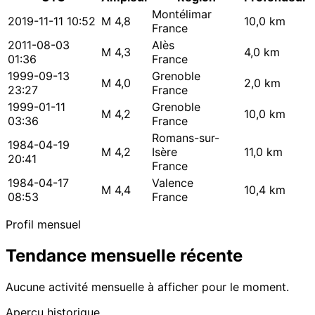
Montélimar
2019-11-11 10:52
M 4,8
10,0 km
France
2011-08-03
Alès
M 4,3
4,0 km
01:36
France
1999-09-13
Grenoble
M 4,0
2,0 km
23:27
France
1999-01-11
Grenoble
M 4,2
10,0 km
03:36
France
Romans-sur-
1984-04-19
M 4,2
Isère
11,0 km
20:41
France
1984-04-17
Valence
M 4,4
10,4 km
08:53
France
Profil mensuel
Tendance mensuelle récente
Aucune activité mensuelle à afficher pour le moment.
Aperçu historique