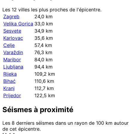
Les 12 villes les plus proches de l'épicentre.
Zagreb
24,0 km
Velika Gorica
33,0 km
Sesvete
34,9 km
Karlovac
35,6 km
Celje
57,4 km
Varaždin
76,3 km
Maribor
84,0 km
Ljubljana
94,4 km
Rijeka
109,2 km
Bihać
110,6 km
Kranj
112,7 km
Prijedor
122,5 km
Séismes à proximité
Les 8 derniers séismes dans un rayon de 100 km autour
de cet épicentre.