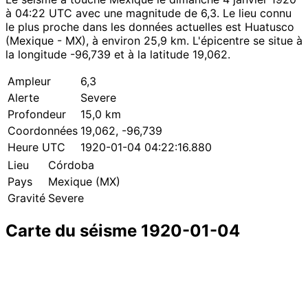
à 04:22 UTC avec une magnitude de 6,3. Le lieu connu
le plus proche dans les données actuelles est Huatusco
(Mexique - MX), à environ 25,9 km. L'épicentre se situe à
la longitude -96,739 et à la latitude 19,062.
Ampleur
6,3
Alerte
Severe
Profondeur
15,0 km
Coordonnées
19,062, -96,739
Heure UTC
1920-01-04 04:22:16.880
Lieu
Córdoba
Pays
Mexique (MX)
Gravité
Severe
Carte du séisme 1920-01-04
Leaflet
|
© OpenStreetMap contributors
×
+
Séisme près de Córdoba
−