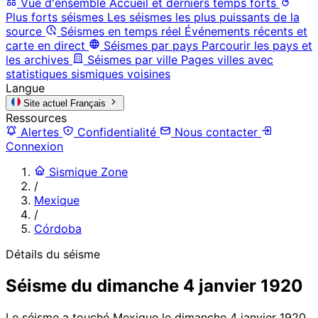
Vue d'ensemble
Accueil et derniers temps forts
Plus forts séismes
Les séismes les plus puissants de la
source
Séismes en temps réel
Événements récents et
carte en direct
Séismes par pays
Parcourir les pays et
les archives
Séismes par ville
Pages villes avec
statistiques sismiques voisines
Langue
Site actuel
Français
Ressources
Alertes
Confidentialité
Nous contacter
Connexion
Sismique Zone
/
Mexique
/
Córdoba
Détails du séisme
Séisme du dimanche 4 janvier 1920
Le séisme a touché Mexique le dimanche 4 janvier 1920