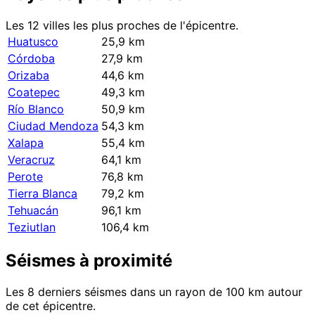
Les 12 villes les plus proches de l'épicentre.
Huatusco
25,9 km
Córdoba
27,9 km
Orizaba
44,6 km
Coatepec
49,3 km
Río Blanco
50,9 km
Ciudad Mendoza
54,3 km
Xalapa
55,4 km
Veracruz
64,1 km
Perote
76,8 km
Tierra Blanca
79,2 km
Tehuacán
96,1 km
Teziutlan
106,4 km
Séismes à proximité
Les 8 derniers séismes dans un rayon de 100 km autour
de cet épicentre.