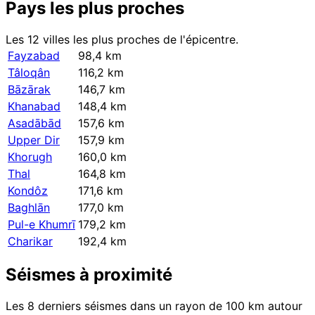
Pays les plus proches
Les 12 villes les plus proches de l'épicentre.
Fayzabad
98,4 km
Tâloqân
116,2 km
Bāzārak
146,7 km
Khanabad
148,4 km
Asadābād
157,6 km
Upper Dir
157,9 km
Khorugh
160,0 km
Thal
164,8 km
Kondôz
171,6 km
Baghlān
177,0 km
Pul-e Khumrī
179,2 km
Charikar
192,4 km
Séismes à proximité
Les 8 derniers séismes dans un rayon de 100 km autour