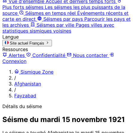
Vue d'ensemble
Accueil et derniers temps forts
Plus forts séismes
Les séismes les plus puissants de la
source
Séismes en temps réel
Événements récents et
carte en direct
Séismes par pays
Parcourir les pays et
les archives
Séismes par ville
Pages villes avec
statistiques sismiques voisines
Langue
Site actuel
Français
Ressources
Alertes
Confidentialité
Nous contacter
Connexion
Sismique Zone
/
Afghanistan
/
Fayzabad
Détails du séisme
Séisme du mardi 15 novembre 1921
Le séisme a touché Afghanistan le mardi 15 novembre