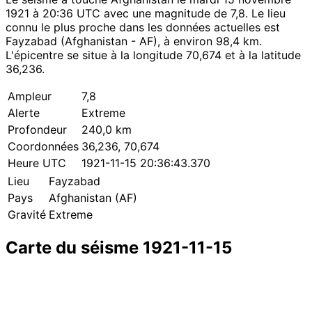
1921 à 20:36 UTC avec une magnitude de 7,8. Le lieu
connu le plus proche dans les données actuelles est
Fayzabad (Afghanistan - AF), à environ 98,4 km.
L'épicentre se situe à la longitude 70,674 et à la latitude
36,236.
Ampleur
7,8
Alerte
Extreme
Profondeur
240,0 km
Coordonnées
36,236, 70,674
Heure UTC
1921-11-15 20:36:43.370
Lieu
Fayzabad
Pays
Afghanistan (AF)
Gravité
Extreme
Carte du séisme 1921-11-15
Leaflet
|
© OpenStreetMap contributors
×
+
Séisme près de Fayzabad
−