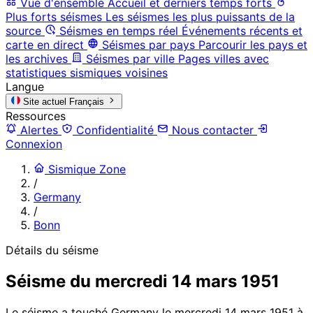
Vue d'ensemble
Accueil et derniers temps forts
Plus forts séismes
Les séismes les plus puissants de la
source
Séismes en temps réel
Événements récents et
carte en direct
Séismes par pays
Parcourir les pays et
les archives
Séismes par ville
Pages villes avec
statistiques sismiques voisines
Langue
Site actuel
Français
Ressources
Alertes
Confidentialité
Nous contacter
Connexion
Sismique Zone
/
Germany
/
Bonn
Détails du séisme
Séisme du mercredi 14 mars 1951
Le séisme a touché Germany le mercredi 14 mars 1951 à