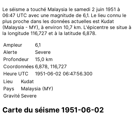
Le séisme a touché Malaysia le samedi 2 juin 1951 à
06:47 UTC avec une magnitude de 6,1. Le lieu connu le
plus proche dans les données actuelles est Kudat
(Malaysia - MY), à environ 10,7 km. L'épicentre se situe à
la longitude 116,727 et à la latitude 6,878.
Ampleur
6,1
Alerte
Severe
Profondeur
15,0 km
Coordonnées
6,878, 116,727
Heure UTC
1951-06-02 06:47:56.300
Lieu
Kudat
Pays
Malaysia (MY)
Gravité
Severe
Carte du séisme 1951-06-02
Leaflet
|
© OpenStreetMap contributors
×
+
Séisme près de Kudat