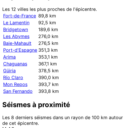
Les 12 villes les plus proches de l'épicentre.
Fort-de-France
89,8 km
Le Lamentin
92,5 km
Bridgetown
189,6 km
Les Abymes
276,0 km
Baie-Mahault
276,5 km
Port-d'Espagne
351,3 km
Arima
353,1 km
Chaguanas
367,1 km
Güiria
378,5 km
Río Claro
390,0 km
Mon Repos
393,7 km
San Fernando
393,8 km
Séismes à proximité
Les 8 derniers séismes dans un rayon de 100 km autour
de cet épicentre.