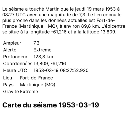
Le séisme a touché Martinique le jeudi 19 mars 1953 à
08:27 UTC avec une magnitude de 7,3. Le lieu connu le
plus proche dans les données actuelles est Fort-de-
France (Martinique - MQ), à environ 89,8 km. L'épicentre
se situe à la longitude -61,216 et à la latitude 13,809.
Ampleur
7,3
Alerte
Extreme
Profondeur
128,8 km
Coordonnées
13,809, -61,216
Heure UTC
1953-03-19 08:27:52.920
Lieu
Fort-de-France
Pays
Martinique (MQ)
Gravité
Extreme
Carte du séisme 1953-03-19
Leaflet
|
© OpenStreetMap contributors
×
+
Séisme près de Fort-de-France