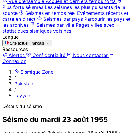
Vue d'ensemble
Accueil et derniers temps forts
Plus forts séismes
Les séismes les plus puissants de la
source
Séismes en temps réel
Événements récents et
carte en direct
Séismes par pays
Parcourir les pays et
les archives
Séismes par ville
Pages villes avec
statistiques sismiques voisines
Langue
Site actuel
Français
Ressources
Alertes
Confidentialité
Nous contacter
Connexion
Sismique Zone
/
Pakistan
/
Layyah
Détails du séisme
Séisme du mardi 23 août 1955
Le séisme a touché Pakistan le mardi 23 août 1955 à