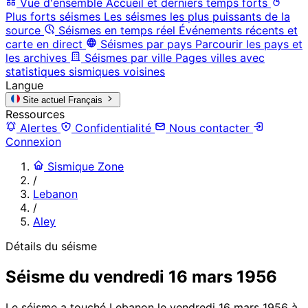
Vue d'ensemble
Accueil et derniers temps forts
Plus forts séismes
Les séismes les plus puissants de la
source
Séismes en temps réel
Événements récents et
carte en direct
Séismes par pays
Parcourir les pays et
les archives
Séismes par ville
Pages villes avec
statistiques sismiques voisines
Langue
Site actuel
Français
Ressources
Alertes
Confidentialité
Nous contacter
Connexion
Sismique Zone
/
Lebanon
/
Aley
Détails du séisme
Séisme du vendredi 16 mars 1956
Le séisme a touché Lebanon le vendredi 16 mars 1956 à