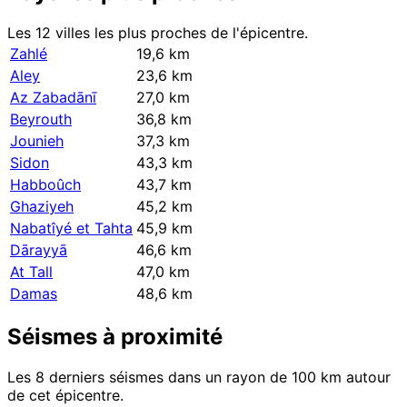
Les 12 villes les plus proches de l'épicentre.
Zahlé
19,6 km
Aley
23,6 km
Az Zabadānī
27,0 km
Beyrouth
36,8 km
Jounieh
37,3 km
Sidon
43,3 km
Habboûch
43,7 km
Ghaziyeh
45,2 km
Nabatîyé et Tahta
45,9 km
Dārayyā
46,6 km
At Tall
47,0 km
Damas
48,6 km
Séismes à proximité
Les 8 derniers séismes dans un rayon de 100 km autour
de cet épicentre.