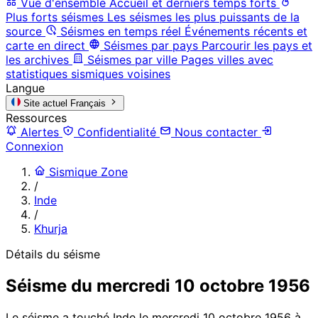
Vue d'ensemble
Accueil et derniers temps forts
Plus forts séismes
Les séismes les plus puissants de la
source
Séismes en temps réel
Événements récents et
carte en direct
Séismes par pays
Parcourir les pays et
les archives
Séismes par ville
Pages villes avec
statistiques sismiques voisines
Langue
Site actuel
Français
Ressources
Alertes
Confidentialité
Nous contacter
Connexion
Sismique Zone
/
Inde
/
Khurja
Détails du séisme
Séisme du mercredi 10 octobre 1956
Le séisme a touché Inde le mercredi 10 octobre 1956 à