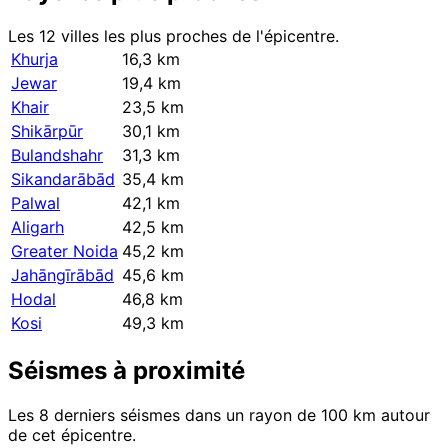
Les 12 villes les plus proches de l'épicentre.
Khurja
16,3 km
Jewar
19,4 km
Khair
23,5 km
Shikārpūr
30,1 km
Bulandshahr
31,3 km
Sikandarābād
35,4 km
Palwal
42,1 km
Aligarh
42,5 km
Greater Noida
45,2 km
Jahāngīrābād
45,6 km
Hodal
46,8 km
Kosi
49,3 km
Séismes à proximité
Les 8 derniers séismes dans un rayon de 100 km autour
de cet épicentre.