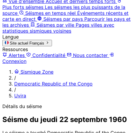
Vue d'ensemble
Accueil et derniers temps forts
Plus forts séismes
Les séismes les plus puissants de la
source
Séismes en temps réel
Événements récents et
carte en direct
Séismes par pays
Parcourir les pays et
les archives
Séismes par ville
Pages villes avec
statistiques sismiques voisines
Langue
Site actuel
Français
Ressources
Alertes
Confidentialité
Nous contacter
Connexion
Sismique Zone
/
Democratic Republic of the Congo
/
Uvira
Détails du séisme
Séisme du jeudi 22 septembre 1960
Le séisme a touché Democratic Republic of the Congo