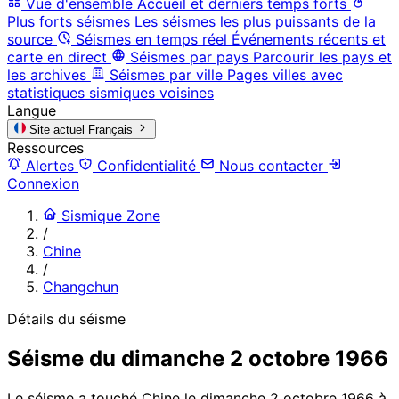
Vue d'ensemble
Accueil et derniers temps forts
Plus forts séismes
Les séismes les plus puissants de la
source
Séismes en temps réel
Événements récents et
carte en direct
Séismes par pays
Parcourir les pays et
les archives
Séismes par ville
Pages villes avec
statistiques sismiques voisines
Langue
Site actuel
Français
Ressources
Alertes
Confidentialité
Nous contacter
Connexion
Sismique Zone
/
Chine
/
Changchun
Détails du séisme
Séisme du dimanche 2 octobre 1966
Le séisme a touché Chine le dimanche 2 octobre 1966 à