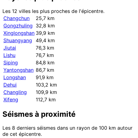
Les 12 villes les plus proches de l'épicentre.
Changchun
25,7 km
Gongzhuling
32,8 km
Xinglongshan
39,9 km
Shuangyang
49,4 km
Jiutai
76,3 km
Lishu
76,7 km
Siping
84,8 km
Yantongshan
86,7 km
Longshan
91,9 km
Dehui
103,2 km
Changling
109,9 km
Xifeng
112,7 km
Séismes à proximité
Les 8 derniers séismes dans un rayon de 100 km autour
de cet épicentre.