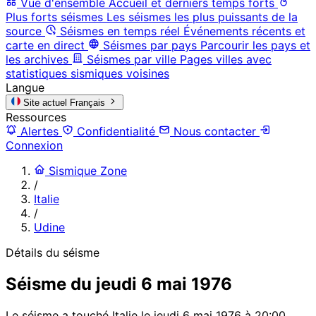
Vue d'ensemble
Accueil et derniers temps forts
Plus forts séismes
Les séismes les plus puissants de la
source
Séismes en temps réel
Événements récents et
carte en direct
Séismes par pays
Parcourir les pays et
les archives
Séismes par ville
Pages villes avec
statistiques sismiques voisines
Langue
Site actuel
Français
Ressources
Alertes
Confidentialité
Nous contacter
Connexion
Sismique Zone
/
Italie
/
Udine
Détails du séisme
Séisme du jeudi 6 mai 1976
Le séisme a touché Italie le jeudi 6 mai 1976 à 20:00