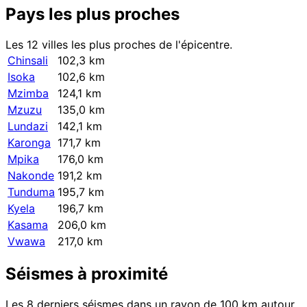
Pays les plus proches
Les 12 villes les plus proches de l'épicentre.
Chinsali
102,3 km
Isoka
102,6 km
Mzimba
124,1 km
Mzuzu
135,0 km
Lundazi
142,1 km
Karonga
171,7 km
Mpika
176,0 km
Nakonde
191,2 km
Tunduma
195,7 km
Kyela
196,7 km
Kasama
206,0 km
Vwawa
217,0 km
Séismes à proximité
Les 8 derniers séismes dans un rayon de 100 km autour