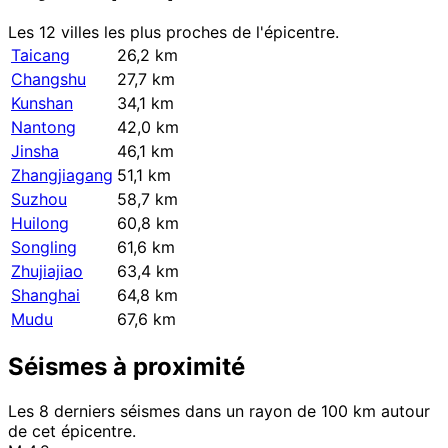
Les 12 villes les plus proches de l'épicentre.
Taicang
26,2 km
Changshu
27,7 km
Kunshan
34,1 km
Nantong
42,0 km
Jinsha
46,1 km
Zhangjiagang
51,1 km
Suzhou
58,7 km
Huilong
60,8 km
Songling
61,6 km
Zhujiajiao
63,4 km
Shanghai
64,8 km
Mudu
67,6 km
Séismes à proximité
Les 8 derniers séismes dans un rayon de 100 km autour
de cet épicentre.