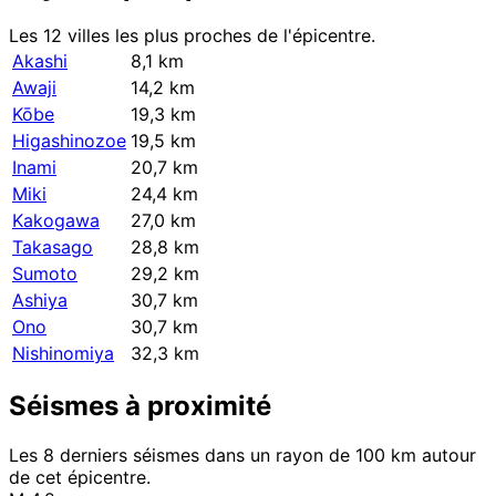
Les 12 villes les plus proches de l'épicentre.
Akashi
8,1 km
Awaji
14,2 km
Kōbe
19,3 km
Higashinozoe
19,5 km
Inami
20,7 km
Miki
24,4 km
Kakogawa
27,0 km
Takasago
28,8 km
Sumoto
29,2 km
Ashiya
30,7 km
Ono
30,7 km
Nishinomiya
32,3 km
Séismes à proximité
Les 8 derniers séismes dans un rayon de 100 km autour
de cet épicentre.