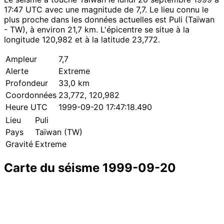
17:47 UTC avec une magnitude de 7,7. Le lieu connu le
plus proche dans les données actuelles est Puli (Taïwan
- TW), à environ 21,7 km. L'épicentre se situe à la
longitude 120,982 et à la latitude 23,772.
Ampleur
7,7
Alerte
Extreme
Profondeur
33,0 km
Coordonnées
23,772, 120,982
Heure UTC
1999-09-20 17:47:18.490
Lieu
Puli
Pays
Taïwan (TW)
Gravité
Extreme
Carte du séisme 1999-09-20
Leaflet
|
© OpenStreetMap contributors
×
+
Séisme près de Puli
−