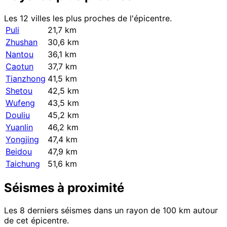
Les 12 villes les plus proches de l'épicentre.
Puli
21,7 km
Zhushan
30,6 km
Nantou
36,1 km
Caotun
37,7 km
Tianzhong
41,5 km
Shetou
42,5 km
Wufeng
43,5 km
Douliu
45,2 km
Yuanlin
46,2 km
Yongjing
47,4 km
Beidou
47,9 km
Taichung
51,6 km
Séismes à proximité
Les 8 derniers séismes dans un rayon de 100 km autour
de cet épicentre.