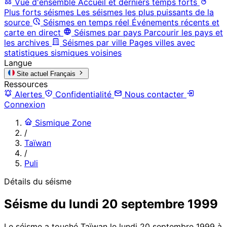
Vue d'ensemble
Accueil et derniers temps forts
Plus forts séismes
Les séismes les plus puissants de la
source
Séismes en temps réel
Événements récents et
carte en direct
Séismes par pays
Parcourir les pays et
les archives
Séismes par ville
Pages villes avec
statistiques sismiques voisines
Langue
Site actuel
Français
Ressources
Alertes
Confidentialité
Nous contacter
Connexion
Sismique Zone
/
Taïwan
/
Puli
Détails du séisme
Séisme du lundi 20 septembre 1999
Le séisme a touché Taïwan le lundi 20 septembre 1999 à