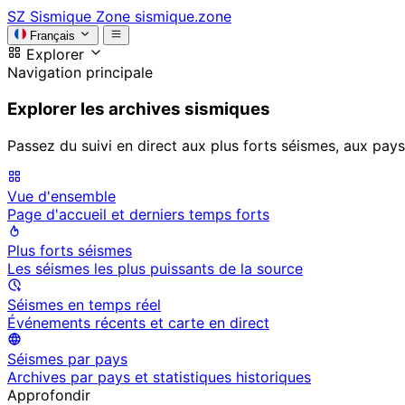
SZ
Sismique Zone
sismique.zone
Français
Explorer
Navigation principale
Explorer les archives sismiques
Passez du suivi en direct aux plus forts séismes, aux pays
Vue d'ensemble
Page d'accueil et derniers temps forts
Plus forts séismes
Les séismes les plus puissants de la source
Séismes en temps réel
Événements récents et carte en direct
Séismes par pays
Archives par pays et statistiques historiques
Approfondir