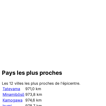
+
−
Pays les plus proches
Les 12 villes les plus proches de l'épicentre.
Tateyama
971,0 km
Minamibōsō
973,8 km
Kamogawa
974,6 km
Isumi
978,7 km