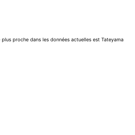
e plus proche dans les données actuelles est Tateyama
Leaflet
|
© OpenStreetMap contributors