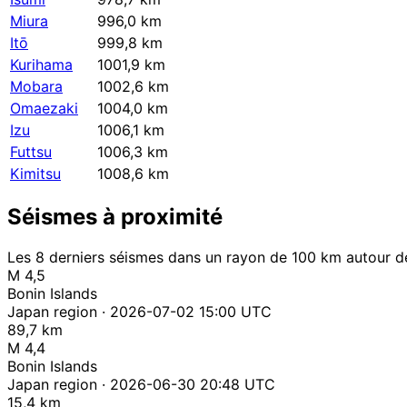
Miura
996,0 km
Itō
999,8 km
Kurihama
1001,9 km
Mobara
1002,6 km
Omaezaki
1004,0 km
Izu
1006,1 km
Futtsu
1006,3 km
Kimitsu
1008,6 km
Séismes à proximité
Les 8 derniers séismes dans un rayon de 100 km autour de
M 4,5
Bonin Islands
Japan region · 2026-07-02 15:00 UTC
89,7 km
M 4,4
Bonin Islands
Japan region · 2026-06-30 20:48 UTC
15,4 km