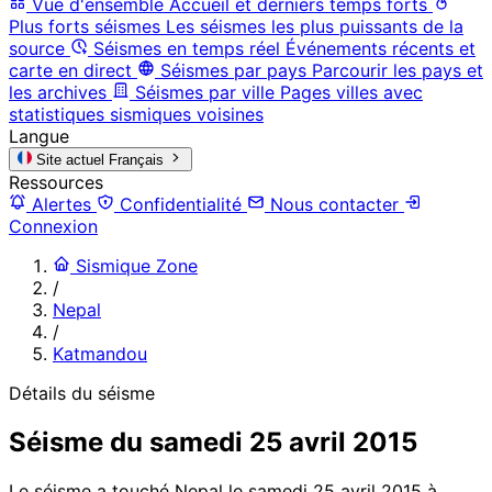
Vue d'ensemble
Accueil et derniers temps forts
Plus forts séismes
Les séismes les plus puissants de la
source
Séismes en temps réel
Événements récents et
carte en direct
Séismes par pays
Parcourir les pays et
les archives
Séismes par ville
Pages villes avec
statistiques sismiques voisines
Langue
Site actuel
Français
Ressources
Alertes
Confidentialité
Nous contacter
Connexion
Sismique Zone
/
Nepal
/
Katmandou
Détails du séisme
Séisme du samedi 25 avril 2015
Le séisme a touché Nepal le samedi 25 avril 2015 à