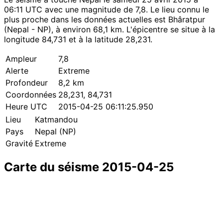
06:11 UTC avec une magnitude de 7,8. Le lieu connu le
plus proche dans les données actuelles est Bhâratpur
(Nepal - NP), à environ 68,1 km. L'épicentre se situe à la
longitude 84,731 et à la latitude 28,231.
Ampleur
7,8
Alerte
Extreme
Profondeur
8,2 km
Coordonnées
28,231, 84,731
Heure UTC
2015-04-25 06:11:25.950
Lieu
Katmandou
Pays
Nepal (NP)
Gravité
Extreme
Carte du séisme 2015-04-25
Leaflet
|
© OpenStreetMap contributors
×
+
Séisme près de Katmandou
−