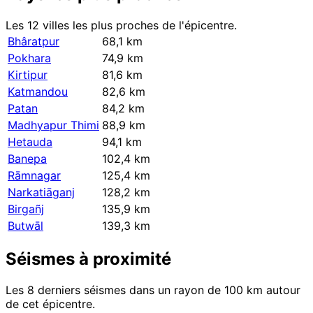
Les 12 villes les plus proches de l'épicentre.
Bhâratpur
68,1 km
Pokhara
74,9 km
Kirtipur
81,6 km
Katmandou
82,6 km
Patan
84,2 km
Madhyapur Thimi
88,9 km
Hetauda
94,1 km
Banepa
102,4 km
Rāmnagar
125,4 km
Narkatiāganj
128,2 km
Birgañj
135,9 km
Butwāl
139,3 km
Séismes à proximité
Les 8 derniers séismes dans un rayon de 100 km autour
de cet épicentre.