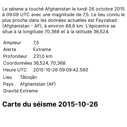
Le séisme a touché Afghanistan le lundi 26 octobre 2015
à 09:09 UTC avec une magnitude de 7,5. Le lieu connu le
plus proche dans les données actuelles est Fayzabad
(Afghanistan - AF), à environ 68,6 km. L'épicentre se
situe à la longitude 70,368 et à la latitude 36,524.
Ampleur
7,5
Alerte
Extreme
Profondeur
231,0 km
Coordonnées
36,524, 70,368
Heure UTC
2015-10-26 09:09:42.560
Lieu
Tâloqân
Pays
Afghanistan (AF)
Gravité
Extreme
Carte du séisme 2015-10-26
Leaflet
|
© OpenStreetMap contributors
×
+
Séisme près de Tâloqân