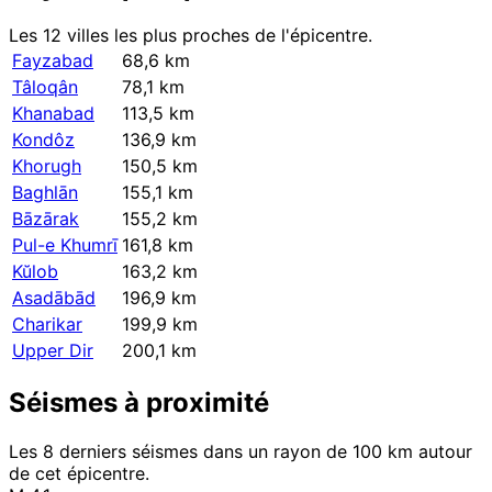
Les 12 villes les plus proches de l'épicentre.
Fayzabad
68,6 km
Tâloqân
78,1 km
Khanabad
113,5 km
Kondôz
136,9 km
Khorugh
150,5 km
Baghlān
155,1 km
Bāzārak
155,2 km
Pul-e Khumrī
161,8 km
Kŭlob
163,2 km
Asadābād
196,9 km
Charikar
199,9 km
Upper Dir
200,1 km
Séismes à proximité
Les 8 derniers séismes dans un rayon de 100 km autour
de cet épicentre.