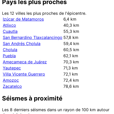
Pays les plus proches
Les 12 villes les plus proches de l'épicentre.
Izúcar de Matamoros
6,4 km
Atlixco
40,3 km
Cuautla
55,3 km
San Bernardino Tlaxcalancingo
57,8 km
San Andrés Cholula
59,4 km
Cholula
60,5 km
Puebla
62,1 km
Amecameca de Juárez
70,3 km
Yautepec
71,3 km
Villa Vicente Guerrero
72,1 km
Amozoc
72,4 km
Zacatelco
78,6 km
Séismes à proximité
Les 8 derniers séismes dans un rayon de 100 km autour