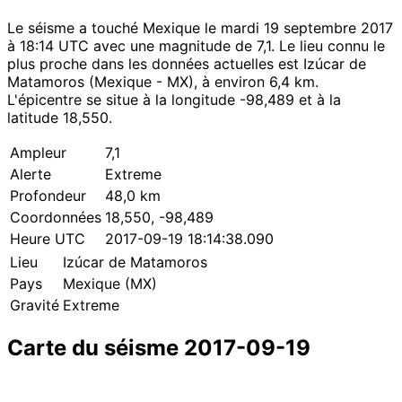
Le séisme a touché Mexique le mardi 19 septembre 2017
à 18:14 UTC avec une magnitude de 7,1. Le lieu connu le
plus proche dans les données actuelles est Izúcar de
Matamoros (Mexique - MX), à environ 6,4 km.
L'épicentre se situe à la longitude -98,489 et à la
latitude 18,550.
Ampleur
7,1
Alerte
Extreme
Profondeur
48,0 km
Coordonnées
18,550, -98,489
Heure UTC
2017-09-19 18:14:38.090
Lieu
Izúcar de Matamoros
Pays
Mexique (MX)
Gravité
Extreme
Carte du séisme 2017-09-19
Leaflet
|
© OpenStreetMap contributors
×
+
Séisme près de Izúcar de Matamoros