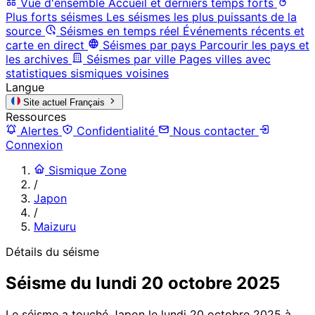
Vue d'ensemble
Accueil et derniers temps forts
Plus forts séismes
Les séismes les plus puissants de la
source
Séismes en temps réel
Événements récents et
carte en direct
Séismes par pays
Parcourir les pays et
les archives
Séismes par ville
Pages villes avec
statistiques sismiques voisines
Langue
Site actuel
Français
Ressources
Alertes
Confidentialité
Nous contacter
Connexion
Sismique Zone
/
Japon
/
Maizuru
Détails du séisme
Séisme du lundi 20 octobre 2025
Le séisme a touché Japon le lundi 20 octobre 2025 à