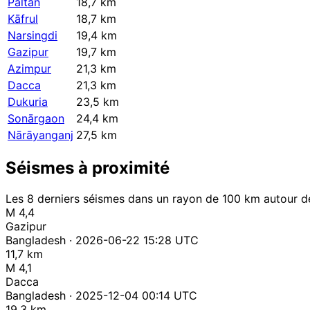
Paltan
18,7 km
Kāfrul
18,7 km
Narsingdi
19,4 km
Gazipur
19,7 km
Azimpur
21,3 km
Dacca
21,3 km
Dukuria
23,5 km
Sonārgaon
24,4 km
Nārāyanganj
27,5 km
Séismes à proximité
Les 8 derniers séismes dans un rayon de 100 km autour de
M 4,4
Gazipur
Bangladesh · 2026-06-22 15:28 UTC
11,7 km
M 4,1
Dacca
Bangladesh · 2025-12-04 00:14 UTC
19,3 km