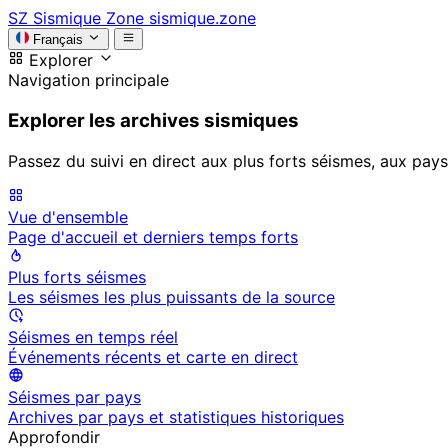
SZ
Sismique Zone
sismique.zone
Français
Explorer
Navigation principale
Explorer les archives sismiques
Passez du suivi en direct aux plus forts séismes, aux pays
Vue d'ensemble
Page d'accueil et derniers temps forts
Plus forts séismes
Les séismes les plus puissants de la source
Séismes en temps réel
Événements récents et carte en direct
Séismes par pays
Archives par pays et statistiques historiques
Approfondir