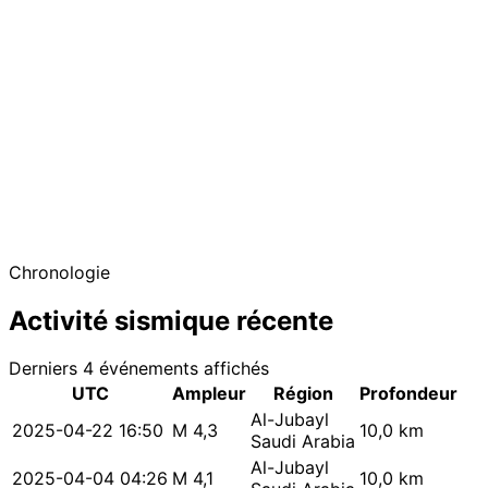
−
Chronologie
Activité sismique récente
Derniers 4 événements affichés
UTC
Ampleur
Région
Profondeur
Al-Jubayl
2025-04-22 16:50
M 4,3
10,0 km
Saudi Arabia
Al-Jubayl
2025-04-04 04:26
M 4,1
10,0 km