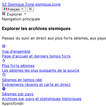
SZ
Sismique Zone
sismique.zone
Français
Explorer
Navigation principale
Explorer les archives sismiques
Passez du suivi en direct aux plus forts séismes, aux pays
Vue d'ensemble
Page d'accueil et derniers temps forts
Plus forts séismes
Les séismes les plus puissants de la source
Séismes en temps réel
Événements récents et carte en direct
Séismes par pays
Archives par pays et statistiques historiques
Approfondir