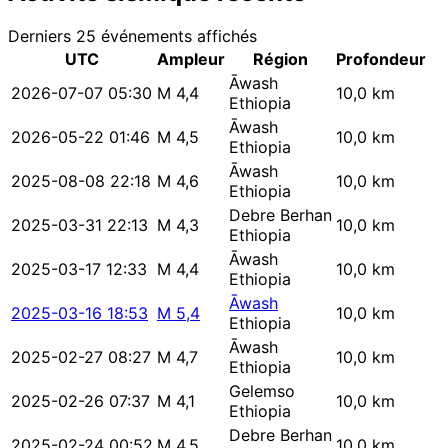
Derniers 25 événements affichés
UTC
Ampleur
Région
Profondeur
Āwash
2026-07-07 05:30
M 4,4
10,0 km
Ethiopia
Āwash
2026-05-22 01:46
M 4,5
10,0 km
Ethiopia
Āwash
2025-08-08 22:18
M 4,6
10,0 km
Ethiopia
Debre Berhan
2025-03-31 22:13
M 4,3
10,0 km
Ethiopia
Āwash
2025-03-17 12:33
M 4,4
10,0 km
Ethiopia
Āwash
2025-03-16 18:53
M 5,4
10,0 km
Ethiopia
Āwash
2025-02-27 08:27
M 4,7
10,0 km
Ethiopia
Gelemso
2025-02-26 07:37
M 4,1
10,0 km
Ethiopia
Debre Berhan
2025-02-24 00:52
M 4,5
10,0 km