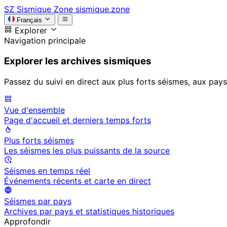
SZ
Sismique Zone
sismique.zone
Français
Explorer
Navigation principale
Explorer les archives sismiques
Passez du suivi en direct aux plus forts séismes, aux pays
Vue d'ensemble
Page d'accueil et derniers temps forts
Plus forts séismes
Les séismes les plus puissants de la source
Séismes en temps réel
Événements récents et carte en direct
Séismes par pays
Archives par pays et statistiques historiques
Approfondir