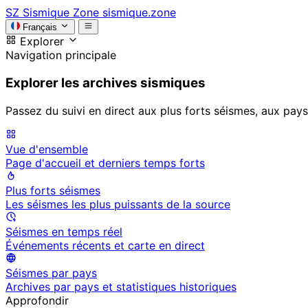
SZ
Sismique Zone
sismique.zone
Français
Explorer
Navigation principale
Explorer les archives sismiques
Passez du suivi en direct aux plus forts séismes, aux pays
Vue d'ensemble
Page d'accueil et derniers temps forts
Plus forts séismes
Les séismes les plus puissants de la source
Séismes en temps réel
Événements récents et carte en direct
Séismes par pays
Archives par pays et statistiques historiques
Approfondir