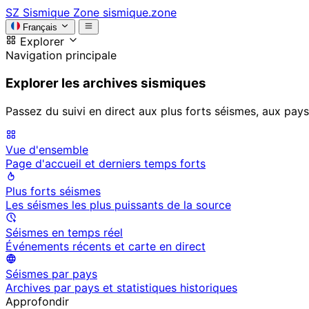
SZ
Sismique Zone
sismique.zone
Français
Explorer
Navigation principale
Explorer les archives sismiques
Passez du suivi en direct aux plus forts séismes, aux pays
Vue d'ensemble
Page d'accueil et derniers temps forts
Plus forts séismes
Les séismes les plus puissants de la source
Séismes en temps réel
Événements récents et carte en direct
Séismes par pays
Archives par pays et statistiques historiques
Approfondir