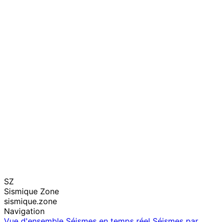
SZ
Sismique Zone
sismique.zone
Navigation
Vue d'ensemble
Séismes en temps réel
Séismes par