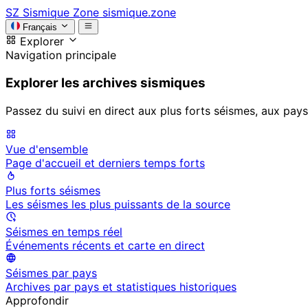
SZ
Sismique Zone
sismique.zone
Français
Explorer
Navigation principale
Explorer les archives sismiques
Passez du suivi en direct aux plus forts séismes, aux pays
Vue d'ensemble
Page d'accueil et derniers temps forts
Plus forts séismes
Les séismes les plus puissants de la source
Séismes en temps réel
Événements récents et carte en direct
Séismes par pays
Archives par pays et statistiques historiques
Approfondir