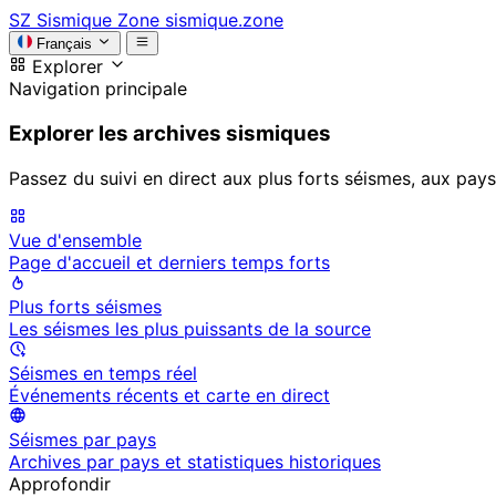
SZ
Sismique Zone
sismique.zone
Français
Explorer
Navigation principale
Explorer les archives sismiques
Passez du suivi en direct aux plus forts séismes, aux pays
Vue d'ensemble
Page d'accueil et derniers temps forts
Plus forts séismes
Les séismes les plus puissants de la source
Séismes en temps réel
Événements récents et carte en direct
Séismes par pays
Archives par pays et statistiques historiques
Approfondir