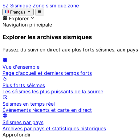
SZ
Sismique Zone
sismique.zone
Français
Explorer
Navigation principale
Explorer les archives sismiques
Passez du suivi en direct aux plus forts séismes, aux pays
Vue d'ensemble
Page d'accueil et derniers temps forts
Plus forts séismes
Les séismes les plus puissants de la source
Séismes en temps réel
Événements récents et carte en direct
Séismes par pays
Archives par pays et statistiques historiques
Approfondir