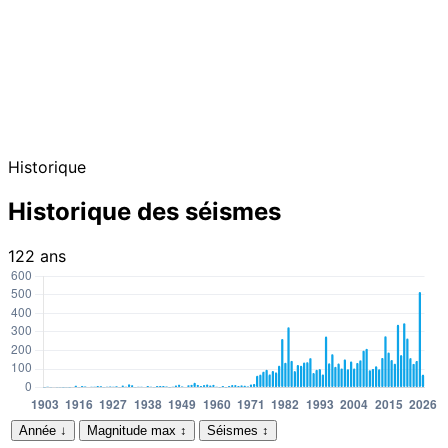
Historique
Historique des séismes
122 ans
Année
↓
Magnitude max
↕
Séismes
↕