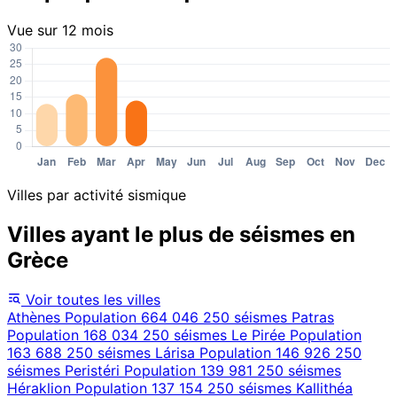
Vue sur 12 mois
Villes par activité sismique
Villes ayant le plus de séismes en
Grèce
Voir toutes les villes
Athènes
Population 664 046
250 séismes
Patras
Population 168 034
250 séismes
Le Pirée
Population
163 688
250 séismes
Lárisa
Population 146 926
250
séismes
Peristéri
Population 139 981
250 séismes
Héraklion
Population 137 154
250 séismes
Kallithéa