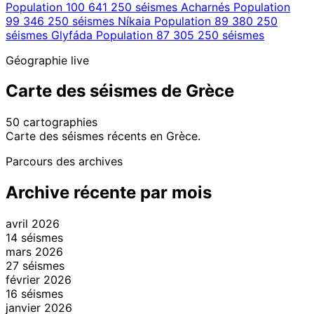
Population 100 641
250 séismes
Acharnés
Population
99 346
250 séismes
Níkaia
Population 89 380
250
séismes
Glyfáda
Population 87 305
250 séismes
Géographie live
Carte des séismes de Grèce
50 cartographies
Leaflet
|
© OpenStreetMap contributors
Carte des séismes récents en Grèce.
+
Parcours des archives
−
Archive récente par mois
avril 2026
14 séismes
mars 2026
27 séismes
février 2026
16 séismes
janvier 2026