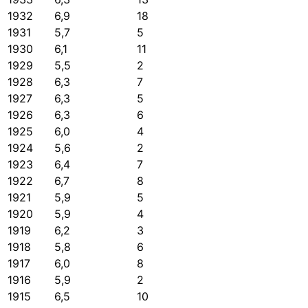
1932
6,9
18
1931
5,7
5
1930
6,1
11
1929
5,5
2
1928
6,3
7
1927
6,3
5
1926
6,3
6
1925
6,0
4
1924
5,6
2
1923
6,4
7
1922
6,7
8
1921
5,9
5
1920
5,9
4
1919
6,2
3
1918
5,8
6
1917
6,0
8
1916
5,9
2
1915
6,5
10