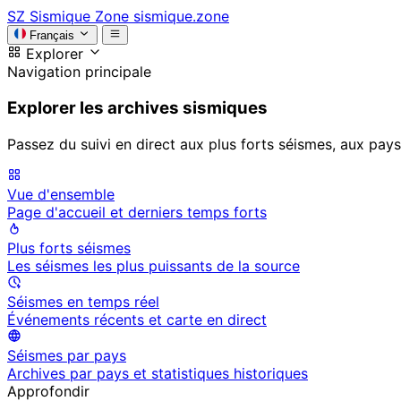
SZ
Sismique Zone
sismique.zone
Français
Explorer
Navigation principale
Explorer les archives sismiques
Passez du suivi en direct aux plus forts séismes, aux pays
Vue d'ensemble
Page d'accueil et derniers temps forts
Plus forts séismes
Les séismes les plus puissants de la source
Séismes en temps réel
Événements récents et carte en direct
Séismes par pays
Archives par pays et statistiques historiques
Approfondir