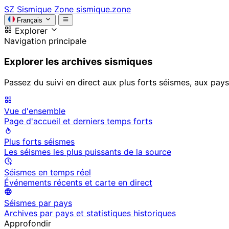
SZ
Sismique Zone
sismique.zone
Français
Explorer
Navigation principale
Explorer les archives sismiques
Passez du suivi en direct aux plus forts séismes, aux pays
Vue d'ensemble
Page d'accueil et derniers temps forts
Plus forts séismes
Les séismes les plus puissants de la source
Séismes en temps réel
Événements récents et carte en direct
Séismes par pays
Archives par pays et statistiques historiques
Approfondir