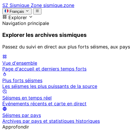
SZ
Sismique Zone
sismique.zone
Français
Explorer
Navigation principale
Explorer les archives sismiques
Passez du suivi en direct aux plus forts séismes, aux pays
Vue d'ensemble
Page d'accueil et derniers temps forts
Plus forts séismes
Les séismes les plus puissants de la source
Séismes en temps réel
Événements récents et carte en direct
Séismes par pays
Archives par pays et statistiques historiques
Approfondir