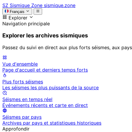
SZ
Sismique Zone
sismique.zone
Français
Explorer
Navigation principale
Explorer les archives sismiques
Passez du suivi en direct aux plus forts séismes, aux pays
Vue d'ensemble
Page d'accueil et derniers temps forts
Plus forts séismes
Les séismes les plus puissants de la source
Séismes en temps réel
Événements récents et carte en direct
Séismes par pays
Archives par pays et statistiques historiques
Approfondir