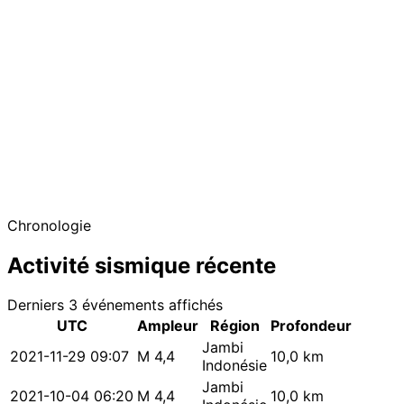
−
Chronologie
Activité sismique récente
Derniers 3 événements affichés
UTC
Ampleur
Région
Profondeur
Jambi
2021-11-29 09:07
M 4,4
10,0 km
Indonésie
Jambi
2021-10-04 06:20
M 4,4
10,0 km