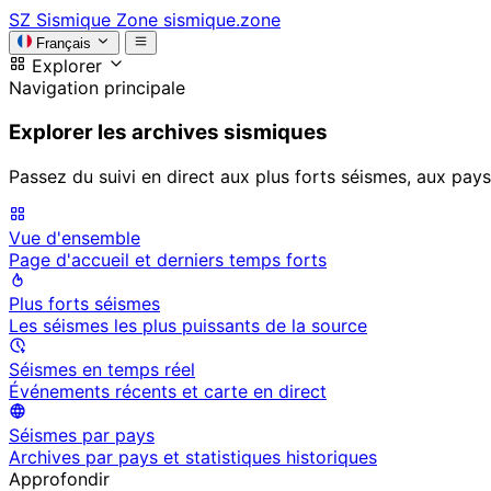
SZ
Sismique Zone
sismique.zone
Français
Explorer
Navigation principale
Explorer les archives sismiques
Passez du suivi en direct aux plus forts séismes, aux pays
Vue d'ensemble
Page d'accueil et derniers temps forts
Plus forts séismes
Les séismes les plus puissants de la source
Séismes en temps réel
Événements récents et carte en direct
Séismes par pays
Archives par pays et statistiques historiques
Approfondir