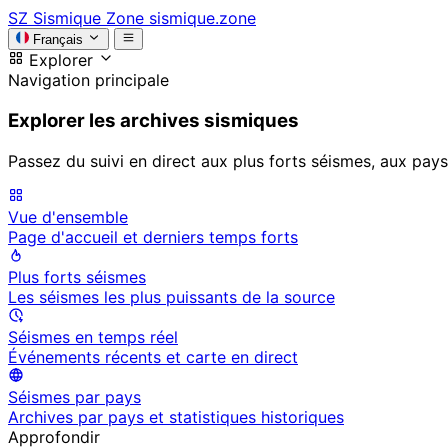
SZ
Sismique Zone
sismique.zone
Français
Explorer
Navigation principale
Explorer les archives sismiques
Passez du suivi en direct aux plus forts séismes, aux pays
Vue d'ensemble
Page d'accueil et derniers temps forts
Plus forts séismes
Les séismes les plus puissants de la source
Séismes en temps réel
Événements récents et carte en direct
Séismes par pays
Archives par pays et statistiques historiques
Approfondir