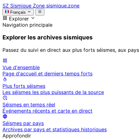
SZ
Sismique Zone
sismique.zone
Français
Explorer
Navigation principale
Explorer les archives sismiques
Passez du suivi en direct aux plus forts séismes, aux pays
Vue d'ensemble
Page d'accueil et derniers temps forts
Plus forts séismes
Les séismes les plus puissants de la source
Séismes en temps réel
Événements récents et carte en direct
Séismes par pays
Archives par pays et statistiques historiques
Approfondir