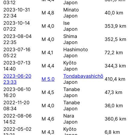
03:12
Japon
2023-10-31
Minato
M 4,8
40,0 km
22:34
Japon
2023-10-14
Ise
M 4,0
353,9 km
07:22
Japon
2023-08-04
Shima
M 4,0
352,5 km
22:35
Japon
2023-07-16
Hashimoto
M 4,1
72,2 km
05:22
Japon
2023-07-13
Kyōto
M 4,4
344,3 km
14:40
Japon
2023-06-20
Tondabayashichō
M 5,0
410,4 km
23:33
Japon
2023-06-10
Tanabe
M 4,5
47,3 km
16:20
Japon
2022-11-20
Tanabe
M 4,0
36,0 km
08:34
Japon
2022-08-06
Nara
M 4,6
360,6 km
14:52
Japon
2022-05-02
Kyōto
M 4,3
6,8 km