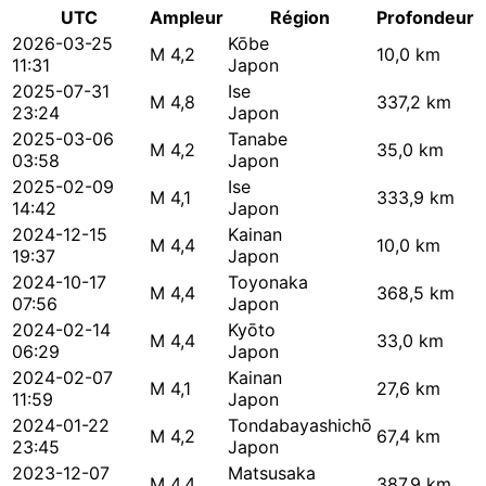
UTC
Ampleur
Région
Profondeur
2026-03-25
Kōbe
M 4,2
10,0 km
11:31
Japon
2025-07-31
Ise
M 4,8
337,2 km
23:24
Japon
2025-03-06
Tanabe
M 4,2
35,0 km
03:58
Japon
2025-02-09
Ise
M 4,1
333,9 km
14:42
Japon
2024-12-15
Kainan
M 4,4
10,0 km
19:37
Japon
2024-10-17
Toyonaka
M 4,4
368,5 km
07:56
Japon
2024-02-14
Kyōto
M 4,4
33,0 km
06:29
Japon
2024-02-07
Kainan
M 4,1
27,6 km
11:59
Japon
2024-01-22
Tondabayashichō
M 4,2
67,4 km
23:45
Japon
2023-12-07
Matsusaka
M 4,4
387,9 km