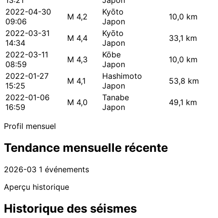
13:21
Japon
2022-04-30
Kyōto
M 4,2
10,0 km
09:06
Japon
2022-03-31
Kyōto
M 4,4
33,1 km
14:34
Japon
2022-03-11
Kōbe
M 4,3
10,0 km
08:59
Japon
2022-01-27
Hashimoto
M 4,1
53,8 km
15:25
Japon
2022-01-06
Tanabe
M 4,0
49,1 km
16:59
Japon
Profil mensuel
Tendance mensuelle récente
2026-03
1 événements
Aperçu historique
Historique des séismes