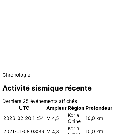
−
Chronologie
Activité sismique récente
Derniers 25 événements affichés
UTC
Ampleur
Région
Profondeur
Korla
2026-02-20 11:54
M 4,5
10,0 km
Chine
Korla
2021-01-08 03:39
M 4,3
10,0 km