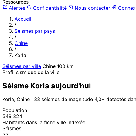
Ressources
Alertes
Confidentialité
Nous contacter
Connex
Accueil
/
Séismes par pays
/
Chine
/
Korla
Séismes par ville
Chine
100 km
Profil sismique de la ville
Séisme Korla aujourd'hui
Korla, Chine : 33 séismes de magnitude 4,0+ détectés da
Population
549 324
Habitants dans la fiche ville indexée.
Séismes
33