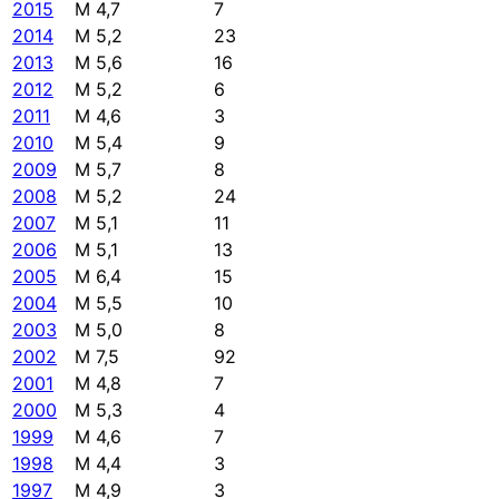
2015
M 4,7
7
2014
M 5,2
23
2013
M 5,6
16
2012
M 5,2
6
2011
M 4,6
3
2010
M 5,4
9
2009
M 5,7
8
2008
M 5,2
24
2007
M 5,1
11
2006
M 5,1
13
2005
M 6,4
15
2004
M 5,5
10
2003
M 5,0
8
2002
M 7,5
92
2001
M 4,8
7
2000
M 5,3
4
1999
M 4,6
7
1998
M 4,4
3
1997
M 4,9
3