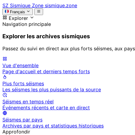
SZ
Sismique Zone
sismique.zone
Français
Explorer
Navigation principale
Explorer les archives sismiques
Passez du suivi en direct aux plus forts séismes, aux pays
Vue d'ensemble
Page d'accueil et derniers temps forts
Plus forts séismes
Les séismes les plus puissants de la source
Séismes en temps réel
Événements récents et carte en direct
Séismes par pays
Archives par pays et statistiques historiques
Approfondir