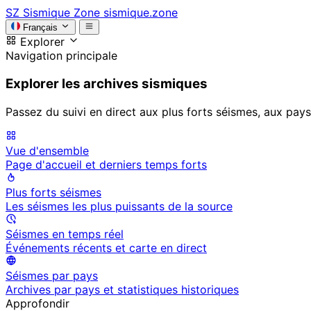
SZ
Sismique Zone
sismique.zone
Français
Explorer
Navigation principale
Explorer les archives sismiques
Passez du suivi en direct aux plus forts séismes, aux pays
Vue d'ensemble
Page d'accueil et derniers temps forts
Plus forts séismes
Les séismes les plus puissants de la source
Séismes en temps réel
Événements récents et carte en direct
Séismes par pays
Archives par pays et statistiques historiques
Approfondir