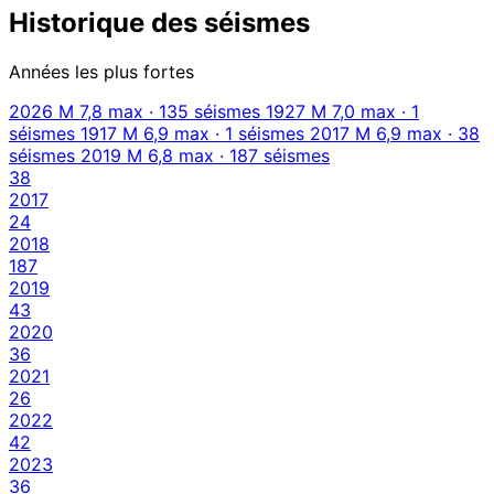
Historique des séismes
Années les plus fortes
2026
M 7,8 max · 135 séismes
1927
M 7,0 max · 1
séismes
1917
M 6,9 max · 1 séismes
2017
M 6,9 max · 38
séismes
2019
M 6,8 max · 187 séismes
38
2017
24
2018
187
2019
43
2020
36
2021
26
2022
42
2023
36