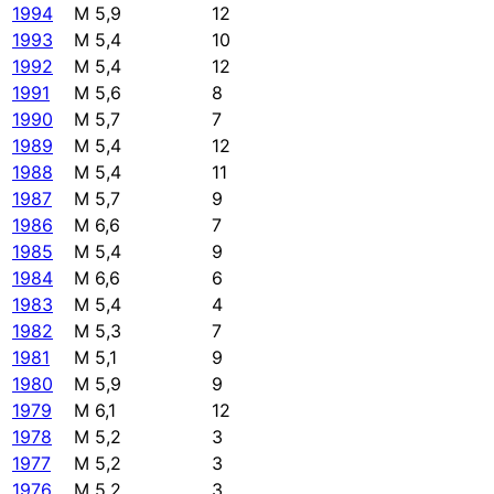
1994
M 5,9
12
1993
M 5,4
10
1992
M 5,4
12
1991
M 5,6
8
1990
M 5,7
7
1989
M 5,4
12
1988
M 5,4
11
1987
M 5,7
9
1986
M 6,6
7
1985
M 5,4
9
1984
M 6,6
6
1983
M 5,4
4
1982
M 5,3
7
1981
M 5,1
9
1980
M 5,9
9
1979
M 6,1
12
1978
M 5,2
3
1977
M 5,2
3
1976
M 5,2
3