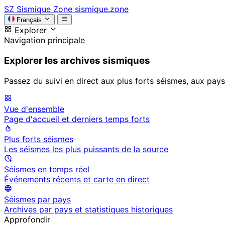
SZ
Sismique Zone
sismique.zone
Français
Explorer
Navigation principale
Explorer les archives sismiques
Passez du suivi en direct aux plus forts séismes, aux pays
Vue d'ensemble
Page d'accueil et derniers temps forts
Plus forts séismes
Les séismes les plus puissants de la source
Séismes en temps réel
Événements récents et carte en direct
Séismes par pays
Archives par pays et statistiques historiques
Approfondir