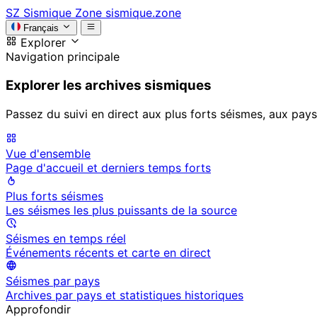
SZ
Sismique Zone
sismique.zone
Français
Explorer
Navigation principale
Explorer les archives sismiques
Passez du suivi en direct aux plus forts séismes, aux pays
Vue d'ensemble
Page d'accueil et derniers temps forts
Plus forts séismes
Les séismes les plus puissants de la source
Séismes en temps réel
Événements récents et carte en direct
Séismes par pays
Archives par pays et statistiques historiques
Approfondir