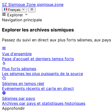
SZ
Sismique Zone
sismique.zone
Français
Explorer
Navigation principale
Explorer les archives sismiques
Passez du suivi en direct aux plus forts séismes, aux pays
Vue d'ensemble
Page d'accueil et derniers temps forts
Plus forts séismes
Les séismes les plus puissants de la source
Séismes en temps réel
Événements récents et carte en direct
Séismes par pays
Archives par pays et statistiques historiques
Approfondir