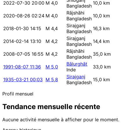
Shibganj
2022-07-30 20:00
M 4,0
10,0 km
Bangladesh
Rājshāhi
2020-08-26 02:24
M 4,0
10,0 km
Bangladesh
Sirajganj
2018-01-30 14:15
M 4,4
16,3 km
Bangladesh
Sirajganj
2014-02-14 13:10
M 4,2
14,4 km
Bangladesh
Rājshāhi
2008-07-05 16:55
M 4,2
35,0 km
Bangladesh
Bālurghāt
1991-08-07 11:36
M 5,0
33,0 km
Inde
Sirajganj
1935-03-21 00:03
M 5,8
15,0 km
Bangladesh
Profil mensuel
Tendance mensuelle récente
Aucune activité mensuelle à afficher pour le moment.